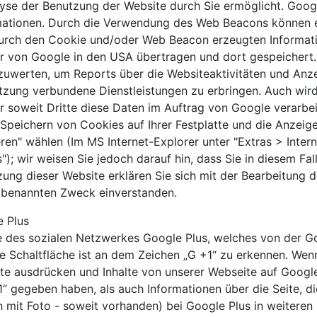
yse der Benutzung der Website durch Sie ermöglicht. Goo
rmationen. Durch die Verwendung des Web Beacons können e
urch den Cookie und/oder Web Beacon erzeugten Informati
ver von Google in den USA übertragen und dort gespeichert
zuwerten, um Reports über die Websiteaktivitäten und Anz
tzung verbundene Dienstleistungen zu erbringen. Auch wird
r soweit Dritte diese Daten im Auftrag von Google verarbeit
Speichern von Cookies auf Ihrer Festplatte und die Anzei
ren" wählen (Im MS Internet-Explorer unter "Extras > Inter
); wir weisen Sie jedoch darauf hin, dass Sie in diesem Fal
ung dieser Website erklären Sie sich mit der Bearbeitung 
 benannten Zweck einverstanden.
e Plus
e des sozialen Netzwerkes Google Plus, welches von der G
 Schaltfläche ist an dem Zeichen „G +1“ zu erkennen. Wenn 
ite ausdrücken und Inhalte von unserer Webseite auf Google
 +1“ gegeben haben, als auch Informationen über die Seite, 
mit Foto - soweit vorhanden) bei Google Plus in weiteren