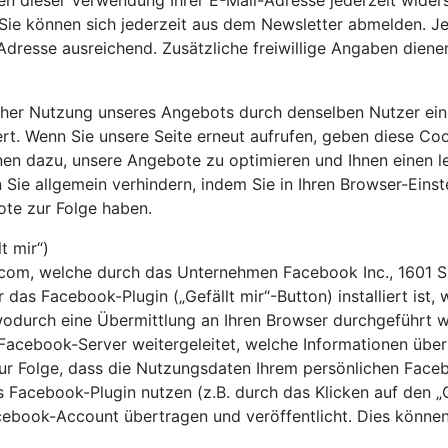
n dieser Verwendung Ihrer E-Mail-Adresse jederzeit widers
Sie können sich jederzeit aus dem Newsletter abmelden. Je
dresse ausreichend. Zusätzliche freiwillige Angaben dienen
r Nutzung unseres Angebots durch denselben Nutzer einges
rt. Wenn Sie unsere Seite erneut aufrufen, geben diese Co
nen dazu, unsere Angebote zu optimieren und Ihnen einen l
 Sie allgemein verhindern, indem Sie in Ihren Browser-Eins
ote zur Folge haben.
t mir“)
com, welche durch das Unternehmen Facebook Inc., 1601 S.
 das Facebook-Plugin („Gefällt mir“-Button) installiert ist
odurch eine Übermittlung an Ihren Browser durchgeführt wir
Facebook-Server weitergeleitet, welche Informationen üb
 zur Folge, dass die Nutzungsdaten Ihrem persönlichen Fa
 Facebook-Plugin nutzen (z.B. durch das Klicken auf den „
ebook-Account übertragen und veröffentlicht. Dies können