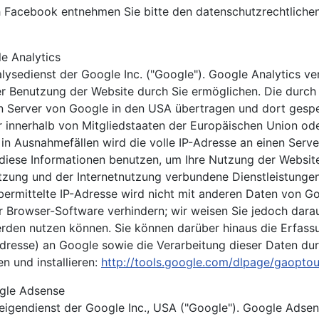
ch Facebook entnehmen Sie bitte den datenschutzrechtlic
e Analytics
ysedienst der Google Inc. ("Google"). Google Analytics ver
r Benutzung der Website durch Sie ermöglichen. Die durch 
n Server von Google in den USA übertragen und dort gespei
er innerhalb von Mitgliedstaaten der Europäischen Union o
in Ausnahmefällen wird die volle IP-Adresse an einen Serv
 diese Informationen benutzen, um Ihre Nutzung der Websit
zung und der Internetnutzung verbundene Dienstleistungen
ermittelte IP-Adresse wird nicht mit anderen Daten von 
 Browser-Software verhindern; wir weisen Sie jedoch darauf
erden nutzen können. Sie können darüber hinaus die Erfass
Adresse) an Google sowie die Verarbeitung dieser Daten du
n und installieren:
http://tools.google.com/dlpage/gaopto
gle Adsense
gendienst der Google Inc., USA ("Google"). Google Adsens